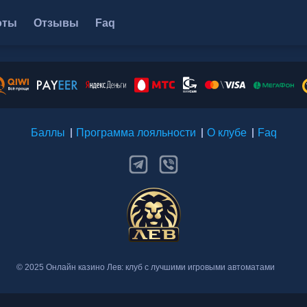
оты
Отзывы
Faq
html/wp-content/themes/kc-theme-new/single.php
on 
Баллы
Программа лояльности
О клубе
Faq
© 2025 Онлайн казино Лев: клуб с лучшими игровыми автоматами