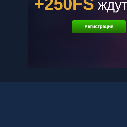
+250FS
ждут
Регистрация