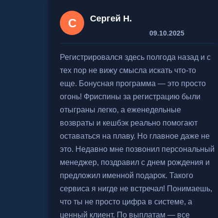
Сергей Н.
С
09.10.2025
Регистрировался здесь полгода назад и с
тех пор не вижу смысла искать что-то
еще. Бонусная программа — это просто
огонь! Фриспины за регистрацию были
отыграны легко, а еженедельные
возвраты и кешбэк реально помогают
оставаться на плаву. Но главное даже не
это. Недавно мне позвонил персональный
менеджер, поздравил с днем рождения и
предложил именной подарок. Такого
сервиса я нигде не встречал! Понимаешь,
что ты не просто цифра в системе, а
ценный клиент. По выплатам — все