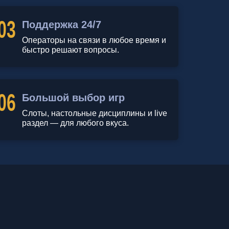
03
Поддержка 24/7
Операторы на связи в любое время и
быстро решают вопросы.
06
Большой выбор игр
Слоты, настольные дисциплины и live
раздел — для любого вкуса.