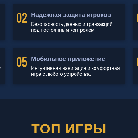
02
Надежная защита игроков
Безопасность данных и транзакций
под постоянным контролем.
05
Мобильное приложение
и
Интуитивная навигация и комфортная
игра с любого устройства.
ТОП ИГРЫ