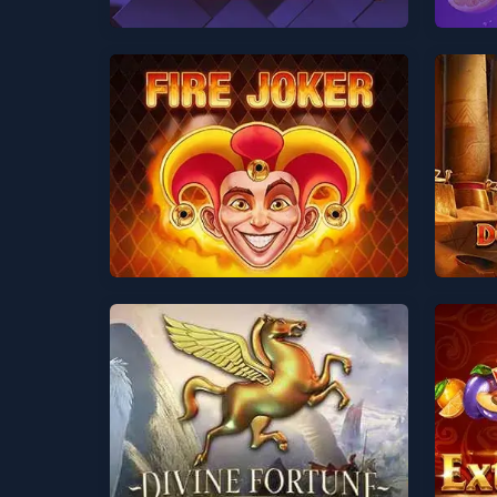
Играть
Играть