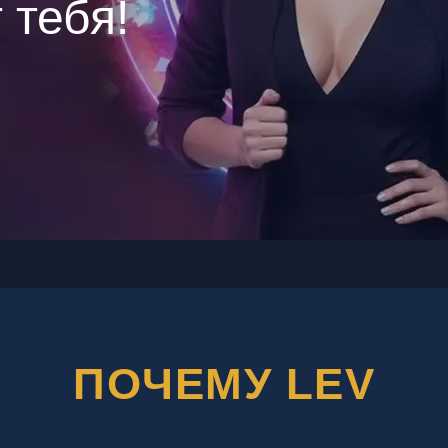
 тебя!
ПОЧЕМУ LEV